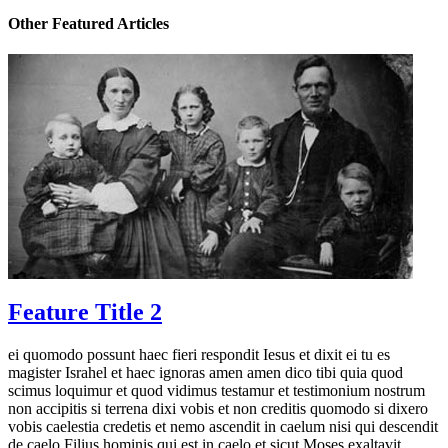
Other Featured Articles
Feature Title 2
ei quomodo possunt haec fieri respondit Iesus et dixit ei tu es
magister Israhel et haec ignoras amen amen dico tibi quia quod
scimus loquimur et quod vidimus testamur et testimonium nostrum
non accipitis si terrena dixi vobis et non creditis quomodo si dixero
vobis caelestia credetis et nemo ascendit in caelum nisi qui descendit
de caelo Filius hominis qui est in caelo et sicut Moses exaltavit