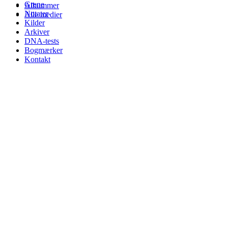
Grene
Albummer
Notater
Alle medier
Kilder
Arkiver
DNA-tests
Bogmærker
Kontakt